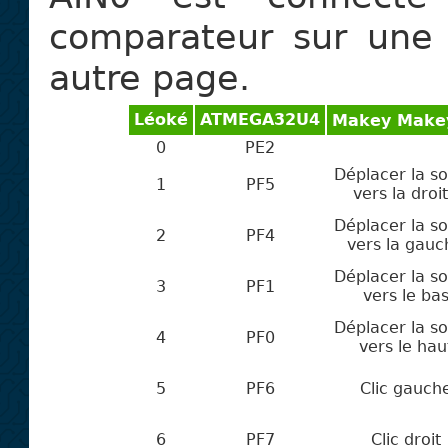
comparateur sur une
autre page.
Léoké
ATMEGA32U4
Makey Make
0
PE2
Déplacer la so
1
PF5
vers la droi
Déplacer la so
2
PF4
vers la gauc
Déplacer la so
3
PF1
vers le ba
Déplacer la so
4
PF0
vers le hau
5
PF6
Clic gauch
6
PF7
Clic droit