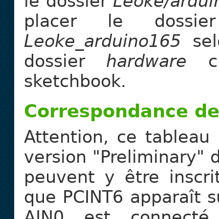
le dossier
Leoke/ardui
placer le doss
Leoke_arduino165
sel
dossier
hardware
cr
sketchbook.
Correspondance de
Attention, ce tableau 
version "Preliminary" 
peuvent y être inscri
que PCINT6 apparaît s
AIN0 est connecté 