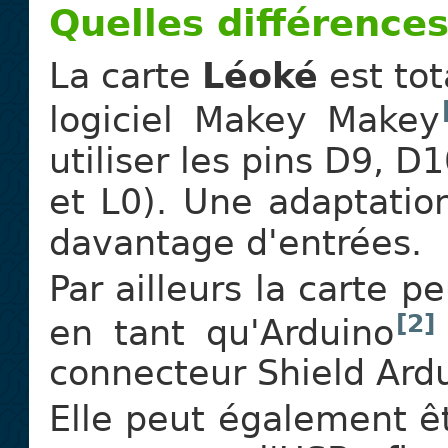
Quelles différences
La carte
Léoké
est to
logiciel Makey Makey
utiliser les pins D9, 
et L0). Une adaptation
davantage d'entrées.
Par ailleurs la carte p
[2]
en tant qu'Arduino
connecteur Shield Ard
Elle peut également ê