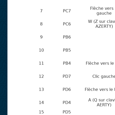
Flèche vers 
7
PC7
gauche
W (Z sur clav
8
PC6
AZERTY)
9
PB6
10
PB5
11
PB4
Flèche vers le
12
PD7
Clic gauch
13
PD6
Flèche vers le
A (Q sur clav
14
PD4
AERTY)
15
PD5