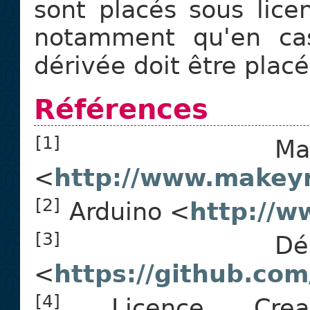
sont placés sous lic
notamment qu'en cas
dérivée doit être placé
Références
[1]
Make
<
http://www.makey
[2]
Arduino <
http://w
[3]
Dépôt
<
https://github.co
[4]
Licence Crea