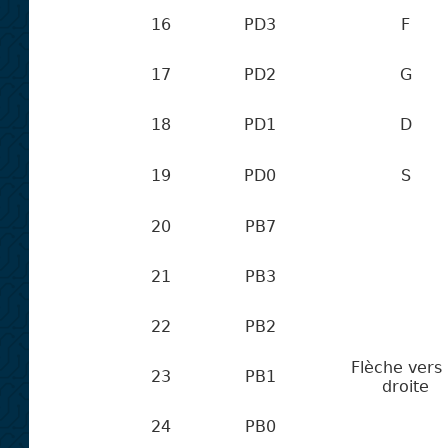
16
PD3
F
17
PD2
G
18
PD1
D
19
PD0
S
20
PB7
21
PB3
22
PB2
Flèche vers 
23
PB1
droite
24
PB0